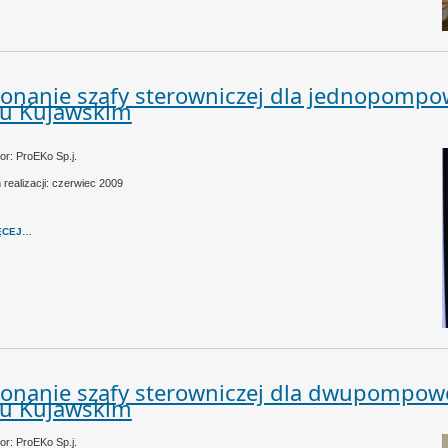
onanie szafy sterowniczej dla jednopomp
cu Kujawskim
or: ProEKo Sp.j.
 realizacji: czerwiec 2009
ĘCEJ…
onanie szafy sterowniczej dla dwupompow
cu Kujawskim
or: ProEKo Sp.j.