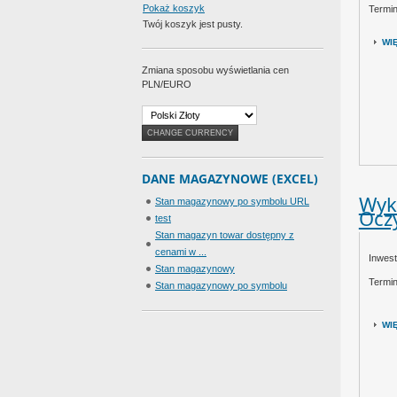
Pokaż koszyk
Termin
Twój koszyk jest pusty.
WI
Zmiana sposobu wyświetlania cen
PLN/EURO
Błąd
: Failed to parse the Currency Converter
XML document.
STYKI POMOCNICZE 3RH2911-1HA22
DANE MAGAZYNOWE (EXCEL)
Wyk
Stan magazynowy po symbolu URL
Ocz
test
Stan magazyn towar dostępny z
cenami w ...
Inwes
Stan magazynowy
Termin
Stan magazynowy po symbolu
12.18 zł (cena netto)
14.98 zł
WI
Błąd
: Failed to parse the Currency Converter
XML document.
TERMINAL, SCREW TERMINAL