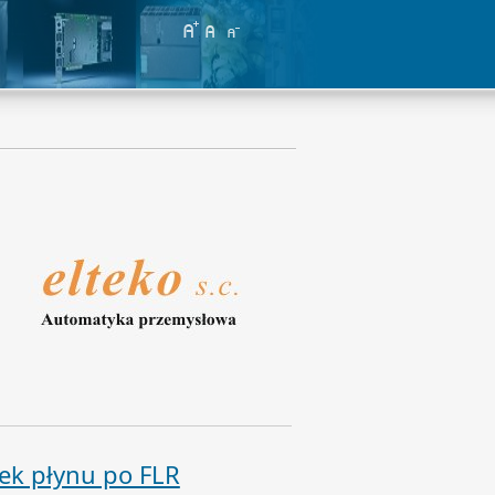
ek płynu po FLR