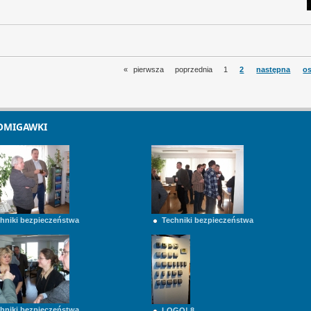
«
pierwsza
poprzednia
1
2
następna
os
OMIGAWKI
hniki bezpieczeństwa
Techniki bezpieczeństwa
hniki bezpieczeństwa
LOGO! 8