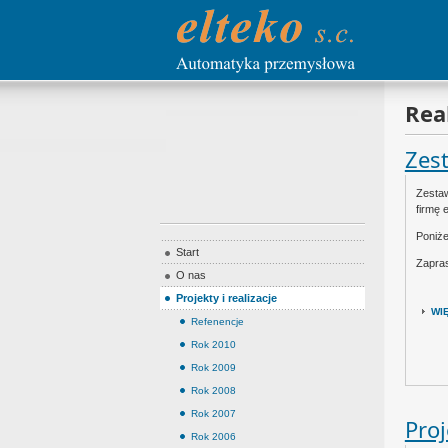
Rea
Zest
Zestaw
firmę e
Poniże
Start
Zapras
O nas
Projekty i realizacje
WI
Refenencje
Rok 2010
Rok 2009
Rok 2008
Rok 2007
Pro
Rok 2006